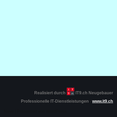
Realisiert durch
IT9.ch Neugebauer
Professionelle IT-Dienstleistungen
-
www.it9.ch
Neve
| Präsentiert von
WordPress